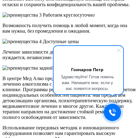
огласки и сохранить конфиденциальность вашей проблемы.
Работаем круглосуточно
Возможность получить помощь в любой момент, когда она
вам нужна, без промедления и ожидания.
Доступные цены
Лечение зависимости доступно для каждого, кто в нем
нуждается, независимо от финансового положения.
Гончаров Петр
Здравствуйте! Готов помочь
В центре Мед Алко предлагается комплексный подход к
вам. Напишите мне, если у
лечению алкоголизма с помощью психиатра-нарколога в
вас появятся вопросы.
клинике. Программы реабилитации разрабатываются с учетом
индивидуальных особенностей пациента. Мы предлагаем
детоксикацию организма, психотерапевтическую поддержку,
медикаментозное лечение и многое другое. Каждый этап
терапии направлен на достижение стойкой ремиссии и
полного освобождения от зависимости.
Использование передовых методик и инновационного
оборудования позволяет нам гарантировать высокую